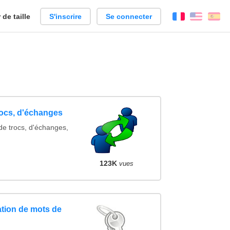
de taille
S'inscrire
Se connecter
Français
Englis
Es
rocs, d'échanges
de trocs, d'échanges,
123K
vues
tion de mots de