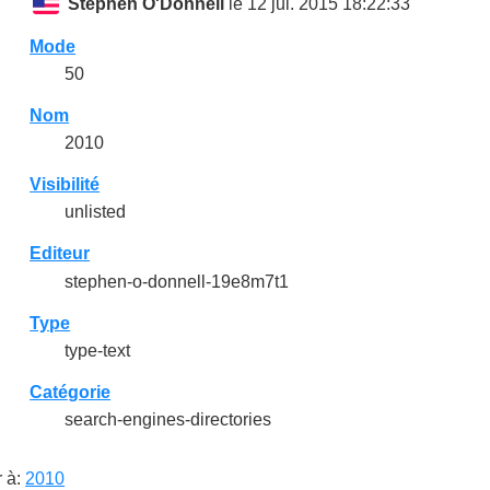
Stephen O'Donnell
le 12 jul. 2015 18:22:33
Mode
50
Nom
2010
Visibilité
unlisted
Editeur
stephen-o-donnell-19e8m7t1
Type
type-text
Catégorie
search-engines-directories
r à:
2010