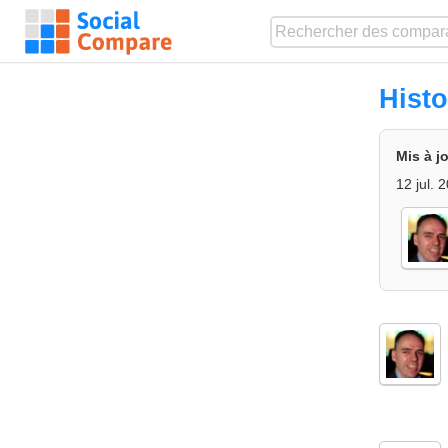
Hist
Mis à j
12 jul. 