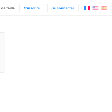
de taille
S'inscrire
Se connecter
Français
Englis
Es