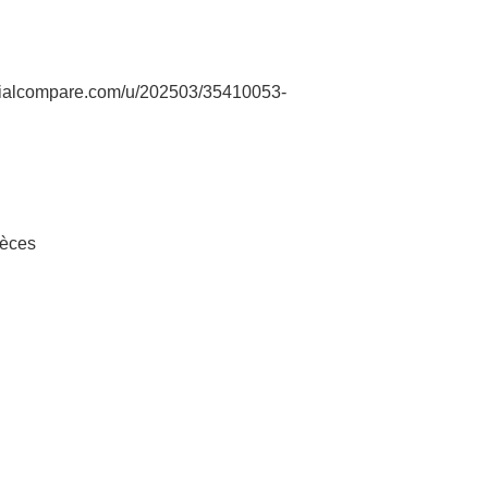
cialcompare.com/u/202503/35410053-
pièces