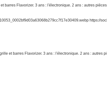
 et barres Flavorizer. 3 ans : l'électronique. 2 ans : autres pièces
5410053_0002bf9d03a63068b279cc7f17e30409.webp https://so
grille et barres Flavorizer. 3 ans : l'électronique. 2 ans : autres 