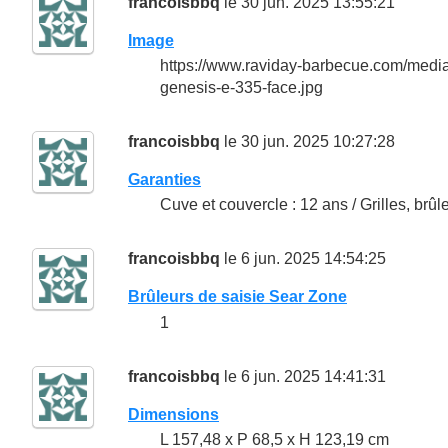
francoisbbq
le 30 jun. 2025 13:55:21
Image
https://www.raviday-barbecue.com/med
genesis-e-335-face.jpg
francoisbbq
le 30 jun. 2025 10:27:28
Garanties
Cuve et couvercle : 12 ans / Grilles, brûl
francoisbbq
le 6 jun. 2025 14:54:25
Brûleurs de saisie Sear Zone
1
francoisbbq
le 6 jun. 2025 14:41:31
Dimensions
L 157,48 x P 68,5 x H 123,19 cm