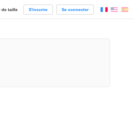
de taille
S'inscrire
Se connecter
Français
Englis
Es