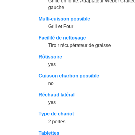
Grille en fonte, Adaptateur Weber Crafte
gauche
Multi-cuisson possible
Grill et Four
Facilité de nettoyage
Tiroir récupérateur de graisse
Rôtissoire
yes
Cuisson charbon possible
no
Réchaud latéral
yes
Type de chariot
2 portes
Tablettes