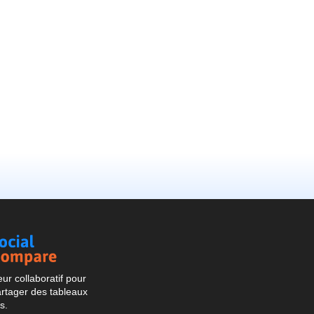
Social
Compare
r collaboratif pour
artager des tableaux
s.