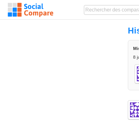
Hi
Mi
8 