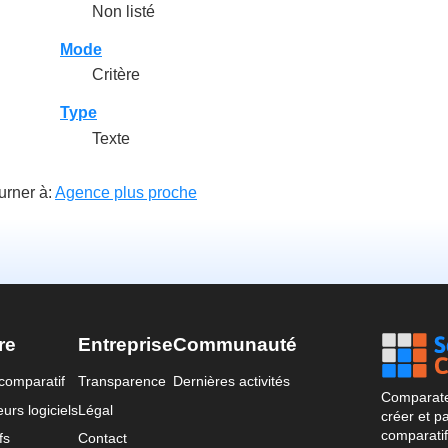
Non listé
Mode
Critère
Type
Texte
urner à:
Agence plus proche
re
Entreprise
Communauté
comparatif
Transparence
Dernières activités
Comparateu
urs logiciels
Légal
créer et p
comparatif
fs
Contact