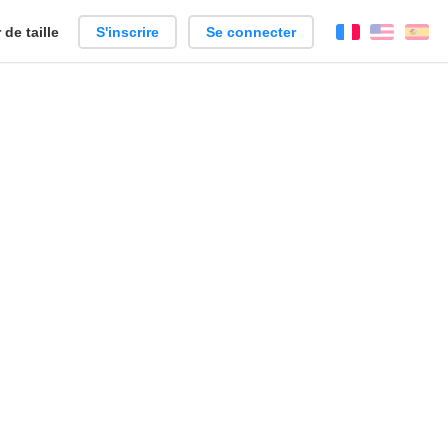
de taille
S'inscrire
Se connecter
Français
Englis
Es