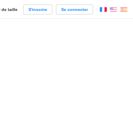
de taille
S'inscrire
Se connecter
Français
Englis
Es