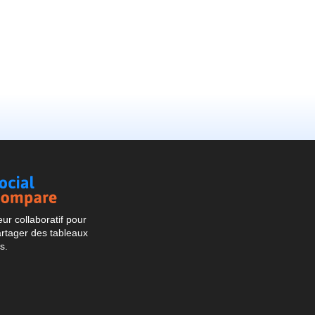
Social
Compare
r collaboratif pour
artager des tableaux
s.