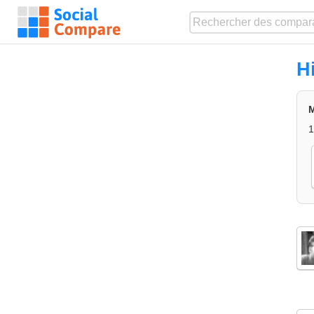
H
M
1