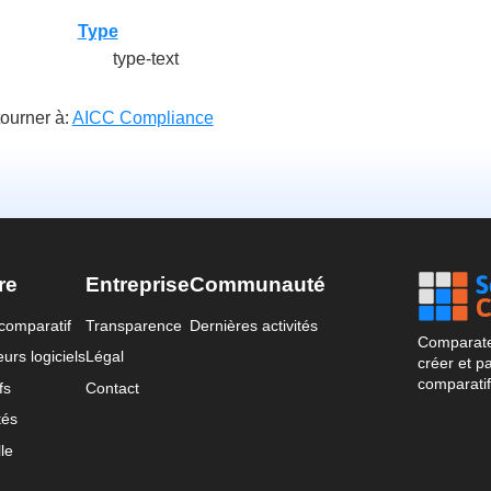
Type
type-text
ourner à:
AICC Compliance
re
Entreprise
Communauté
comparatif
Transparence
Dernières activités
Comparateu
urs logiciels
Légal
créer et p
comparatif
fs
Contact
tés
le