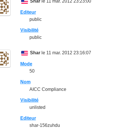
Shar
le 11 mar. 2012 23:23:00
Editeur
public
Visibilité
public
Shar
le 11 mar. 2012 23:16:07
Mode
50
Nom
AICC Compliance
Visibilité
unlisted
Editeur
shar-156zuhdu