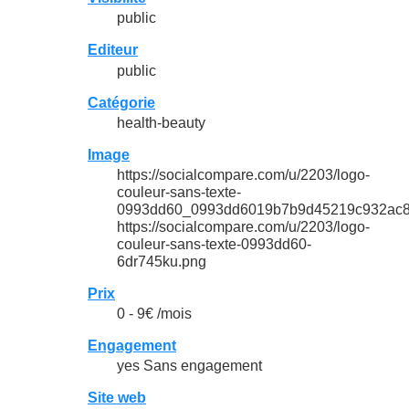
public
Editeur
public
Catégorie
health-beauty
Image
https://socialcompare.com/u/2203/logo-
couleur-sans-texte-
0993dd60_0993dd6019b7b9d45219c932ac8
https://socialcompare.com/u/2203/logo-
couleur-sans-texte-0993dd60-
6dr745ku.png
Prix
0 - 9€ /mois
Engagement
yes Sans engagement
Site web