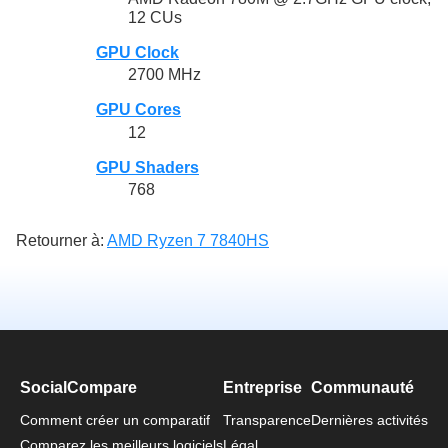
12 CUs
GPU Clock
2700 MHz
GPU Cores
12
GPU Shaders
768
Retourner à:
AMD Ryzen 7 7840HS
SocialCompare
Entreprise
Communauté
Comment créer un comparatif
Transparence
Dernières activités
Comparez les meilleurs logiciels
Légal