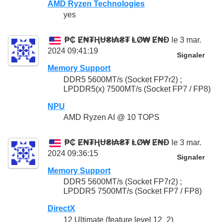
AMD Ryzen Technologies
yes
₱₵ Ɇ₦₮ⱧɄ₴ł₳₴₮ ⱠØ₩ Ɇ₦Đ
le 3 mar.
2024 09:41:19
Signaler
Memory Support
DDR5 5600MT/s (Socket FP7r2) ;
LPDDR5(x) 7500MT/s (Socket FP7 / FP8)
NPU
AMD Ryzen AI @ 10 TOPS
₱₵ Ɇ₦₮ⱧɄ₴ł₳₴₮ ⱠØ₩ Ɇ₦Đ
le 3 mar.
2024 09:36:15
Signaler
Memory Support
DDR5 5600MT/s (Socket FP7r2) ;
LPDDR5 7500MT/s (Socket FP7 / FP8)
DirectX
12 Ultimate (feature level 12_2)