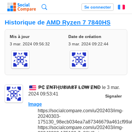
Recherche
Se connecter
Fr
Historique de
AMD Ryzen 7 7840HS
Mis à jour
Date de création
3 mar. 2024 09:56:32
3 mar. 2024 09:22:44
₱₵ Ɇ₦₮ⱧɄ₴ł₳₴₮ ⱠØ₩ Ɇ₦Đ
le 3 mar.
2024 09:53:41
Signaler
Image
https://socialcompare.com/u/202403/img-
20240303-
175130_98ecb034ea7a87346679a461cf99a0
https://socialcompare.com/u/202403/img-