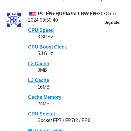
₱₵ Ɇ₦₮ⱧɄ₴ł₳₴₮ ⱠØ₩ Ɇ₦Đ
le 3 mar.
2024 09:30:40
Signaler
CPU Speed
3.8GHz
CPU Boost Clock
5.1GHz
L2 Cache
8MB
L3 Cache
16MB
Cache Memory
24MB
CPU Socket
Socket FP7 / FP7r2 / FP8
Maximum Temp.