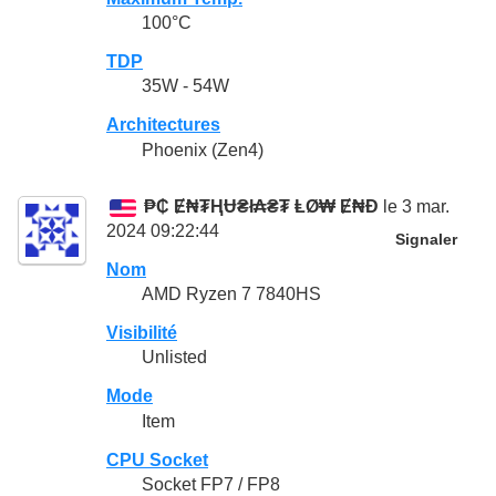
100°C
TDP
35W - 54W
Architectures
Phoenix (Zen4)
₱₵ Ɇ₦₮ⱧɄ₴ł₳₴₮ ⱠØ₩ Ɇ₦Đ
le 3 mar.
2024 09:22:44
Signaler
Nom
AMD Ryzen 7 7840HS
Visibilité
Unlisted
Mode
Item
CPU Socket
Socket FP7 / FP8