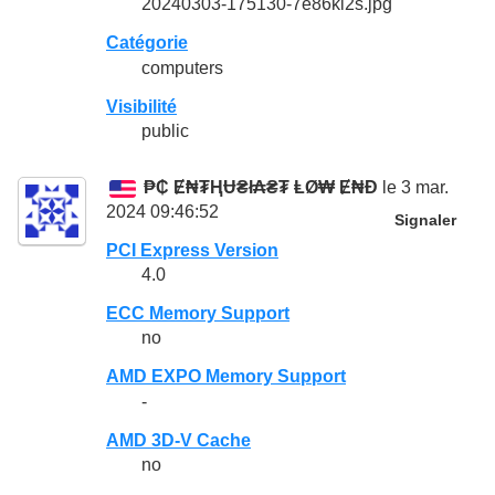
20240303-175130-7e86kl2s.jpg
Catégorie
computers
Visibilité
public
₱₵ Ɇ₦₮ⱧɄ₴ł₳₴₮ ⱠØ₩ Ɇ₦Đ
le 3 mar.
2024 09:46:52
Signaler
PCI Express Version
4.0
ECC Memory Support
no
AMD EXPO Memory Support
-
AMD 3D-V Cache
no