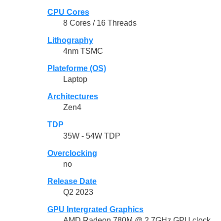
CPU Cores
8 Cores / 16 Threads
Lithography
4nm TSMC
Plateforme (OS)
Laptop
Architectures
Zen4
TDP
35W - 54W TDP
Overclocking
no
Release Date
Q2 2023
GPU Intergrated Graphics
AMD Radeon 780M @ 2.7GHz GPU clock,