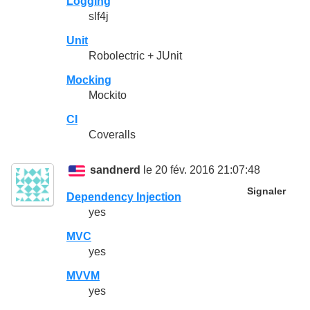
Logging
slf4j
Unit
Robolectric + JUnit
Mocking
Mockito
CI
Coveralls
sandnerd
le 20 fév. 2016 21:07:48
Signaler
Dependency Injection
yes
MVC
yes
MVVM
yes