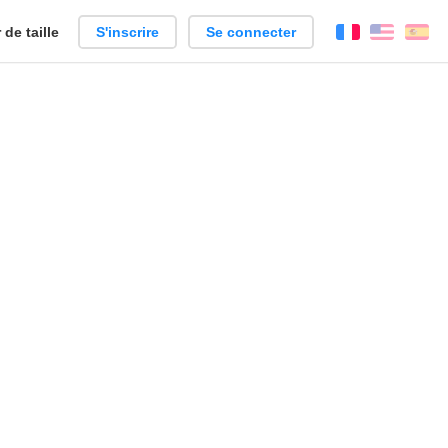
de taille
S'inscrire
Se connecter
Français
Englis
Es