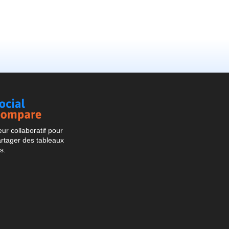
Social
Compare
r collaboratif pour
artager des tableaux
s.