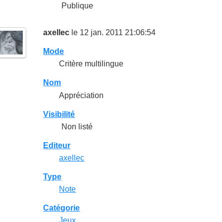
Publique
axellec
le 12 jan. 2011 21:06:54
Mode
Critère multilingue
Nom
Appréciation
Visibilité
Non listé
Editeur
axellec
Type
Note
Catégorie
Jeux