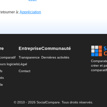
etourner à:
Appréciation
re
Entreprise
Communauté
comparatif
Transparence
Dernières activités
Comparateu
urs logiciels
Légal
créer et p
comparatif
fs
Contact
tés
le
© 2010 - 2026 SocialCompare. Tous droits réservés.