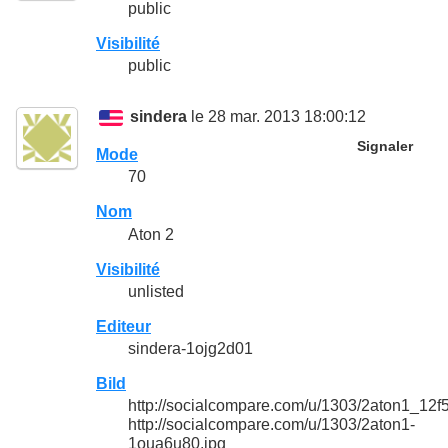
public
Visibilité
public
sindera
le 28 mar. 2013 18:00:12
Signaler
Mode
70
Nom
Aton 2
Visibilité
unlisted
Editeur
sindera-1ojg2d01
Bild
http://socialcompare.com/u/1303/2aton1_1
http://socialcompare.com/u/1303/2aton1-
1oua6u80.jpg