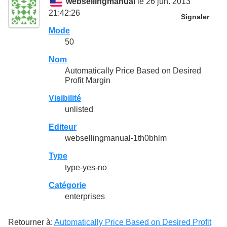
websellingmanual
le 26 jun. 2013
21:42:26
Signaler
Mode
50
Nom
Automatically Price Based on Desired
Profit Margin
Visibilité
unlisted
Editeur
websellingmanual-1th0bhlm
Type
type-yes-no
Catégorie
enterprises
Retourner à:
Automatically Price Based on Desired Profit