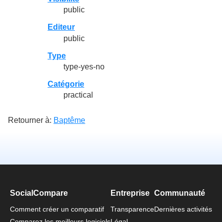
public
Editeur
public
Type
type-yes-no
Catégorie
practical
Retourner à:
Baptême
SocialCompare
Entreprise
Communauté
Comment créer un comparatif
Transparence
Dernières activités
Comparez les meilleurs logiciels
Légal