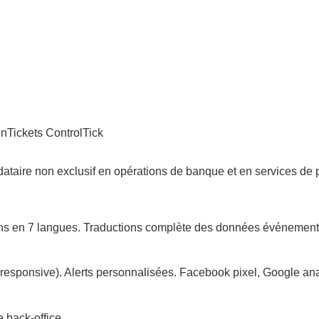
enTickets ControlTick
ndataire non exclusif en opérations de banque et en services d
ons en 7 langues. Traductions complète des données événement
 (responsive). Alerts personnalisées. Facebook pixel, Google ana
e back-office