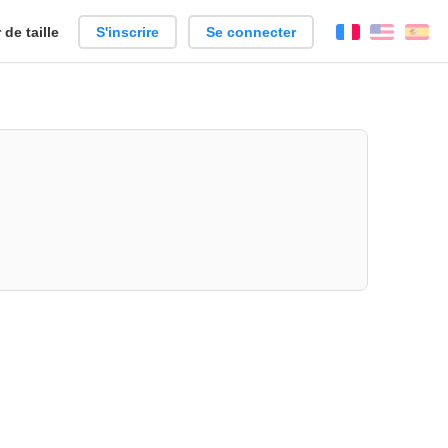
de taille
S'inscrire
Se connecter
Français
Englis
Es