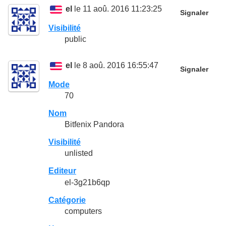
el
le 11 aoû. 2016 11:23:25
Signaler
Visibilité
public
el
le 8 aoû. 2016 16:55:47
Signaler
Mode
70
Nom
Bitfenix Pandora
Visibilité
unlisted
Editeur
el-3g21b6qp
Catégorie
computers