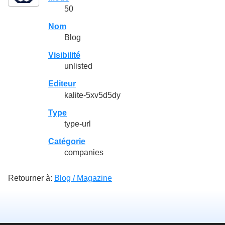
50
Nom
Blog
Visibilité
unlisted
Editeur
kalite-5xv5d5dy
Type
type-url
Catégorie
companies
Retourner à:
Blog / Magazine