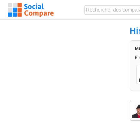
Hi
Mi
6 