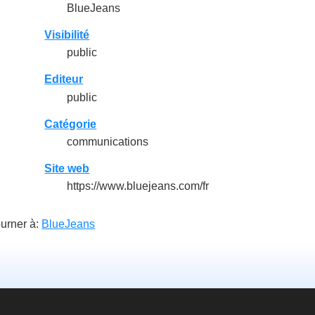
BlueJeans
Visibilité
public
Editeur
public
Catégorie
communications
Site web
https://www.bluejeans.com/fr
urner à:
BlueJeans