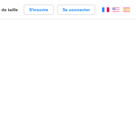
de taille
S'inscrire
Se connecter
Français
Englis
Es