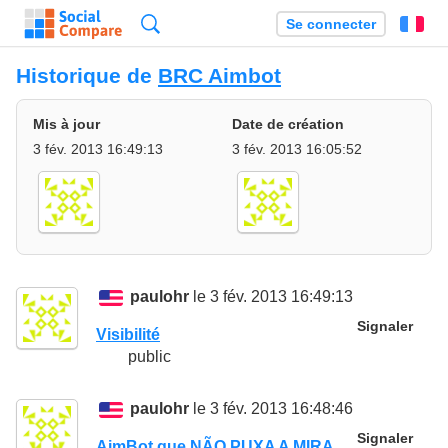
Recherche
Se connecter
Fr
Historique de
BRC Aimbot
Mis à jour
Date de création
3 fév. 2013 16:49:13
3 fév. 2013 16:05:52
paulohr
le 3 fév. 2013 16:49:13
Signaler
Visibilité
public
paulohr
le 3 fév. 2013 16:48:46
Signaler
AimBot que NÃO PUXA A MIRA