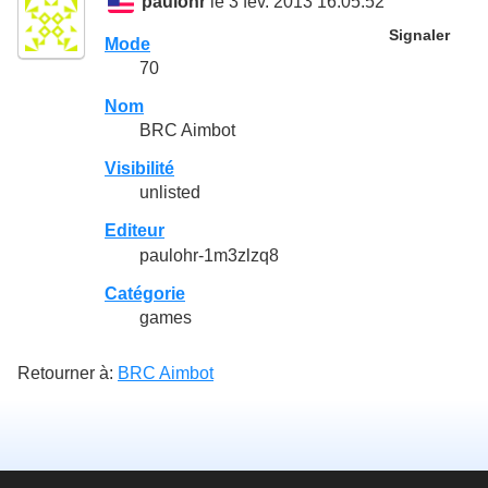
paulohr
le 3 fév. 2013 16:05:52
Signaler
Mode
70
Nom
BRC Aimbot
Visibilité
unlisted
Editeur
paulohr-1m3zlzq8
Catégorie
games
Retourner à:
BRC Aimbot