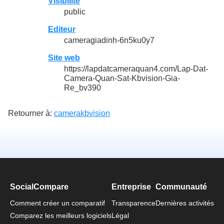
Visibilité
public
Editeur
cameragiadinh-6n5ku0y7
Site web
https://lapdatcameraquan4.com/Lap-Dat-
Camera-Quan-Sat-Kbvision-Gia-
Re_bv390
Retourner à:
camerakbvision
SocialCompare
Entreprise
Communauté
Comment créer un comparatif
Transparence
Dernières activités
Comparez les meilleurs logiciels
Légal