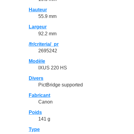
Hauteur
55.9 mm
Largeur
92.2 mm
/fr/criteria/_pr
2695242
Modèle
IXUS 220 HS
Divers
PictBridge supported
Fabricant
Canon
Poids
141 g
Type