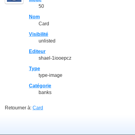
50
Nom
Card
Visibilité
unlisted
Editeur
shael-1iooepcz
Type
type-image
Catégorie
banks
Retourner à:
Card