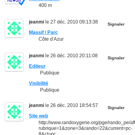
400 m
jeanmi
le 27 déc. 2010 09:13:38
Signaler
Massif / Parc
Côte d'Azur
jeanmi
le 26 déc. 2010 20:11:08
Signaler
Editeur
Publique
Visibilité
Publique
jeanmi
le 26 déc. 2010 18:54:57
Signaler
Site web
http://www.randoxygene.org/pge/rando_pe/af
rubrique=1&zone=3&rando=22&current=pc-
8&ct=pc