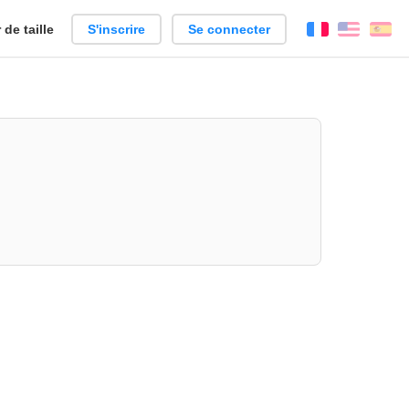
de taille
S'inscrire
Se connecter
Français
Englis
Es