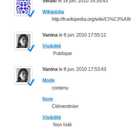
Seralo
le 16 jun. 2010 14:35:43
Wikipédia
http://fr.wikipedia.org/wiki/Cl%C3%A9
Vanina
le 8 jun. 2010 17:55:12
Visibilité
Publique
Vanina
le 8 jun. 2010 17:53:43
Mode
contenu
Nom
Clémentinier
Visibilité
Non listé