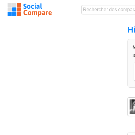
H
M
3