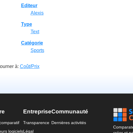
Editeur
Alexis
Type
Text
Catégorie
Sports
ourner à:
Coût/Prix
re
Entreprise
Communauté
comparatif
Transparence
Dernières activités
Comparateu
urs logiciels
Légal
créer et p