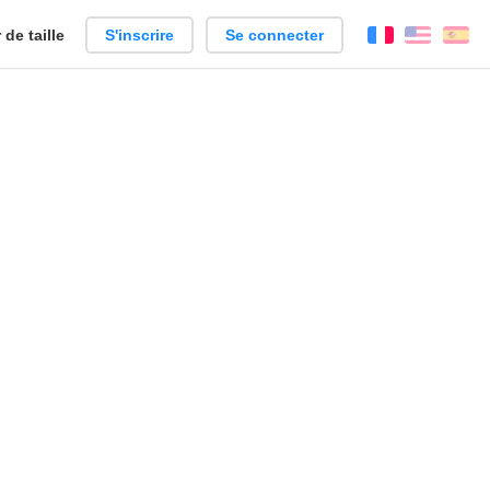
de taille
S'inscrire
Se connecter
Français
Englis
Es