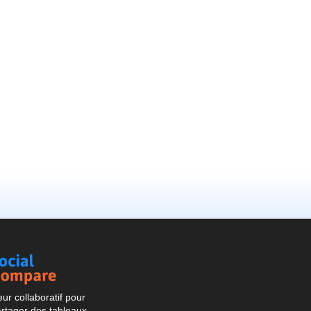
Social
Compare
r collaboratif pour
artager des tableaux