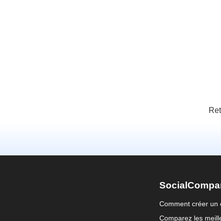
Ret
SocialCompa
Comment créer un 
Comparez les meille