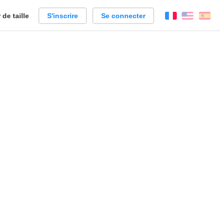
de taille
S'inscrire
Se connecter
Français
Englis
Es