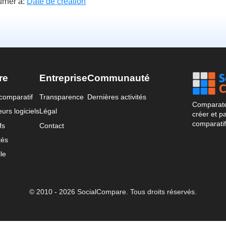
rner à:
Date de création
re
Entreprise
Communauté
comparatif
Transparence
Dernières activités
Comparateu
urs logiciels
Légal
créer et p
comparatif
fs
Contact
tés
le
© 2010 - 2026 SocialCompare. Tous droits réservés.