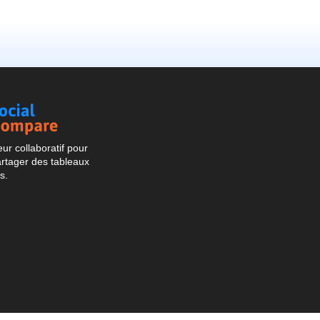
Social
Compare
r collaboratif pour
artager des tableaux
s.