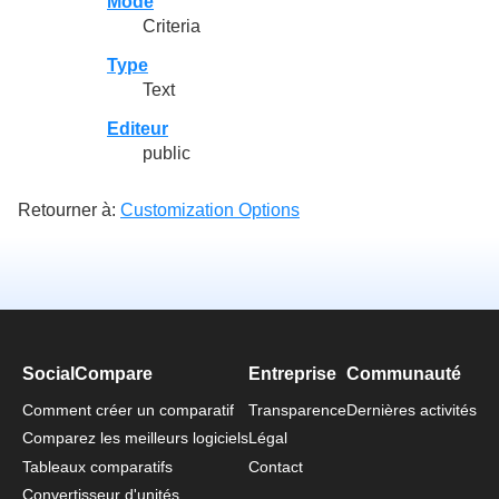
Mode
Criteria
Type
Text
Editeur
public
Retourner à:
Customization Options
SocialCompare
Entreprise
Communauté
Comment créer un comparatif
Transparence
Dernières activités
Comparez les meilleurs logiciels
Légal
Tableaux comparatifs
Contact
Convertisseur d'unités