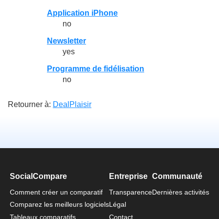
Application iPhone
no
Newsletter
yes
Programme de fidélisation
no
Retourner à:
DealPlaisir
SocialCompare
Entreprise
Communauté
Comment créer un comparatif
Transparence
Dernières activités
Comparez les meilleurs logiciels
Légal
Tableaux comparatifs
Contact