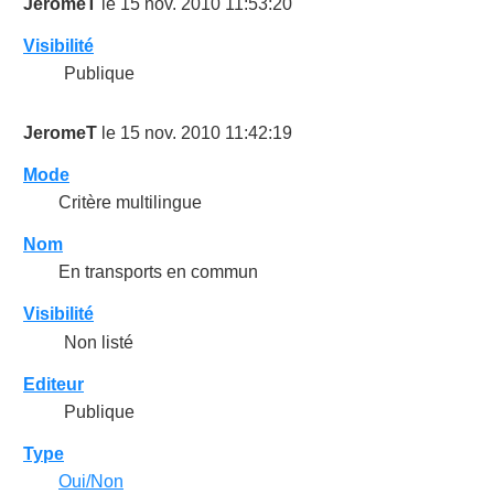
JeromeT
le 15 nov. 2010 11:53:20
Visibilité
Publique
JeromeT
le 15 nov. 2010 11:42:19
Mode
Critère multilingue
Nom
En transports en commun
Visibilité
Non listé
Editeur
Publique
Type
Oui/Non