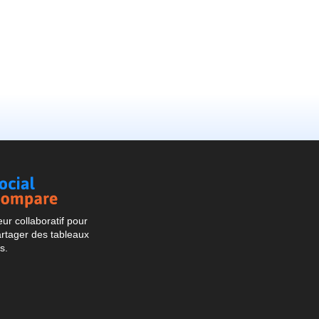
Social
Compare
r collaboratif pour
artager des tableaux
s.