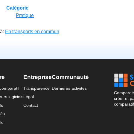
Catégorie
Pratique
 à:
En transports en commun
re
Entreprise
Communauté
comparatif
Transparence
Dernières activités
Comparateu
urs logiciels
Légal
créer et p
comparatif
fs
Contact
tés
le