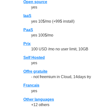
Open source
yes
IaaS
yes 10$/mo (+99$ install)
PaaS
yes 100$/mo
Prix
100 USD /mo no user limit, 10GB
Self Hosted
yes
Offre gratuite
- not freemium in Cloud, 14days try
Français
yes
Other languages
+12 others