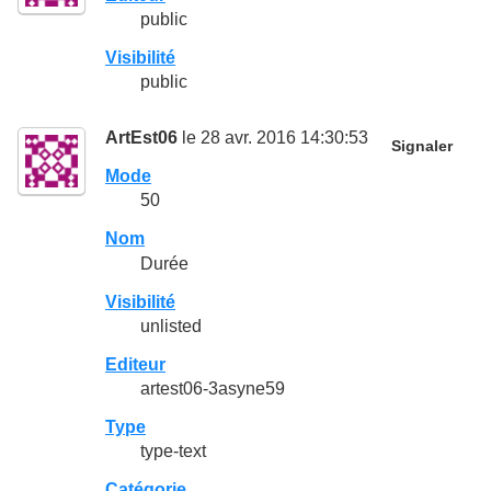
public
Visibilité
public
ArtEst06
le 28 avr. 2016 14:30:53
Signaler
Mode
50
Nom
Durée
Visibilité
unlisted
Editeur
artest06-3asyne59
Type
type-text
Catégorie