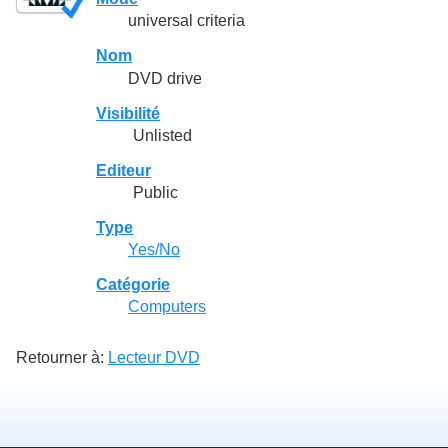
universal criteria
Nom
DVD drive
Visibilité
Unlisted
Editeur
Public
Type
Yes/No
Catégorie
Computers
Retourner à:
Lecteur DVD