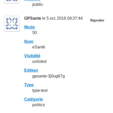
public
GPSante
le 5 oct. 2016 09:37:44
Signaler
Mode
50
Nom
eSanté
Visibilité
unlisted
Editeur
gpsante-3j0ug67g
Type
type-text
Catégorie
politics