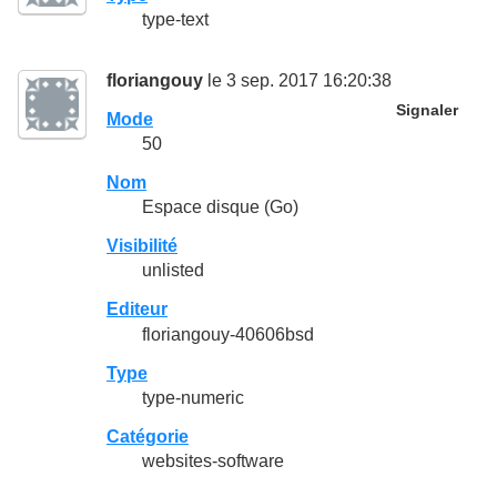
type-text
floriangouy
le 3 sep. 2017 16:20:38
Signaler
Mode
50
Nom
Espace disque (Go)
Visibilité
unlisted
Editeur
floriangouy-40606bsd
Type
type-numeric
Catégorie
websites-software