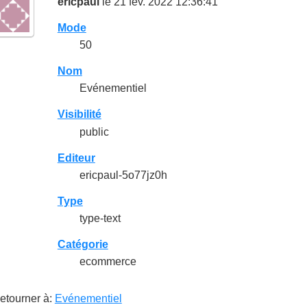
ericpaul
le 21 fév. 2022 12:36:41
Mode
50
Nom
Evénementiel
Visibilité
public
Editeur
ericpaul-5o77jz0h
Type
type-text
Catégorie
ecommerce
etourner à:
Evénementiel