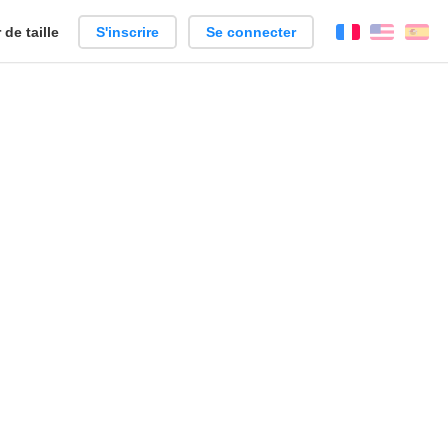
de taille
S'inscrire
Se connecter
Français
Englis
Es