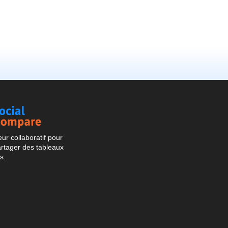
Social
Compare
r collaboratif pour
artager des tableaux
s.