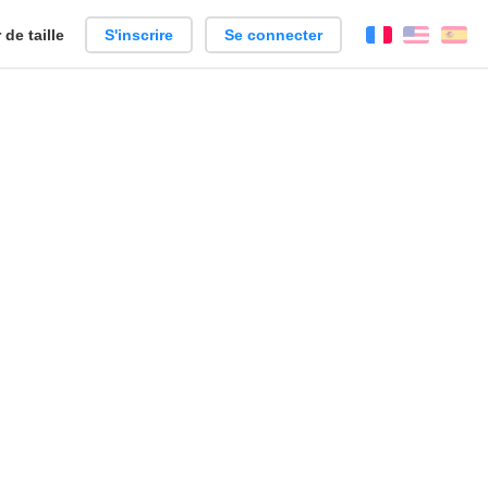
de taille
S'inscrire
Se connecter
Français
Englis
Es