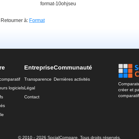
format-10ohjseu
Retourner à:
Format
re
Entreprise
Communauté
comparatif
Transparence
Dernières activités
Comparateu
urs logiciels
Légal
créer et p
comparatif
fs
Contact
tés
le
© 2010 - 2026 SocialCompare. Tous droits réservés.