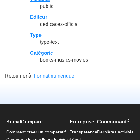
public
Editeur
dedicaces-official
Type
type-text
Catégorie
books-musics-movies
Retourner à:
Format numérique
SocialCompare
Entreprise
Communauté
Comment créer un comparatif
Transparence
Dernières activités
Comparez les meilleurs logiciels
Légal