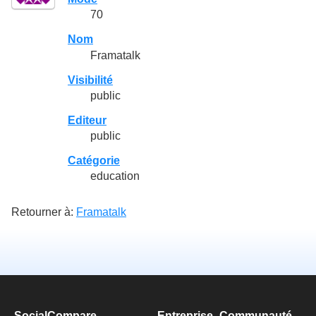
70
Nom
Framatalk
Visibilité
public
Editeur
public
Catégorie
education
Retourner à:
Framatalk
SocialCompare
Entreprise
Communauté