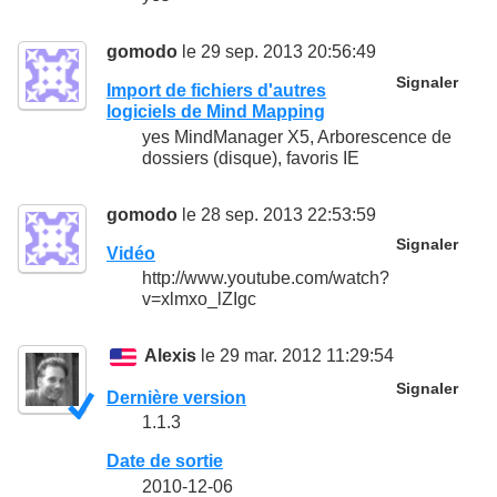
gomodo
le 29 sep. 2013 20:56:49
Signaler
Import de fichiers d'autres
logiciels de Mind Mapping
yes MindManager X5, Arborescence de
dossiers (disque), favoris IE
gomodo
le 28 sep. 2013 22:53:59
Signaler
Vidéo
http://www.youtube.com/watch?
v=xlmxo_lZIgc
Alexis
le 29 mar. 2012 11:29:54
Signaler
Dernière version
1.1.3
Date de sortie
2010-12-06