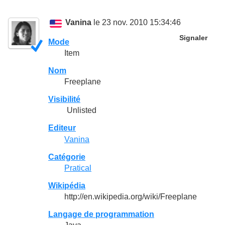
Vanina
le 23 nov. 2010 15:34:46
Signaler
Mode
Item
Nom
Freeplane
Visibilité
Unlisted
Editeur
Vanina
Catégorie
Pratical
Wikipédia
http://en.wikipedia.org/wiki/Freeplane
Langage de programmation