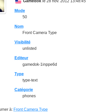
Gamedok
le 28 nov. 2012 13:48:45
Mode
50
Nom
Front Camera Type
Visibilité
unlisted
Editeur
gamedok-1inppe6d
Type
type-text
Catégorie
phones
rner à:
Front Camera Type