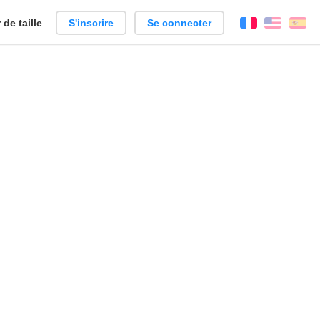
de taille
S'inscrire
Se connecter
Français
Englis
Es