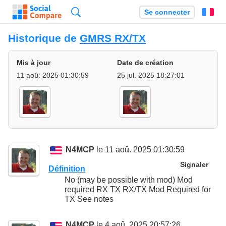
Recherche
Se connecter
Fr
Historique de
GMRS RX/TX
Mis à jour
Date de création
11 aoû. 2025 01:30:59
25 jul. 2025 18:27:01
N4MCP
le 11 aoû. 2025 01:30:59
Signaler
Définition
No (may be possible with mod) Mod
required RX TX RX/TX Mod Required for
TX See notes
N4MCP
le 4 aoû. 2025 20:57:26