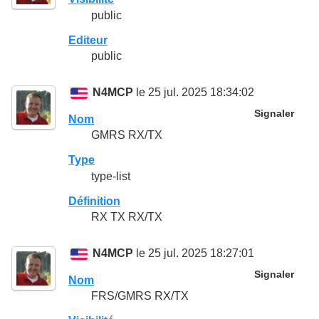
public
Editeur
public
N4MCP
le 25 jul. 2025 18:34:02
Signaler
Nom
GMRS RX/TX
Type
type-list
Définition
RX TX RX/TX
N4MCP
le 25 jul. 2025 18:27:01
Signaler
Nom
FRS/GMRS RX/TX