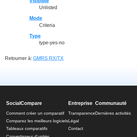
Visibilité
Unlisted
Mode
Criteria
Type
type-yes-no
Retourner à:
GMRS RX/TX
SocialCompare
Entreprise
Communauté
Comment créer un comparatif
Transparence
Dernières activités
Comparez les meilleurs logiciels
Légal
Tableaux comparatifs
Contact
Convertisseur d'unités