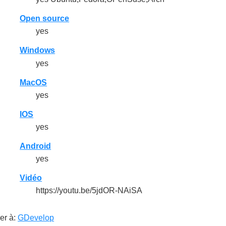
Open source
yes
Windows
yes
MacOS
yes
IOS
yes
Android
yes
Vidéo
https://youtu.be/5jdOR-NAiSA
er à:
GDevelop