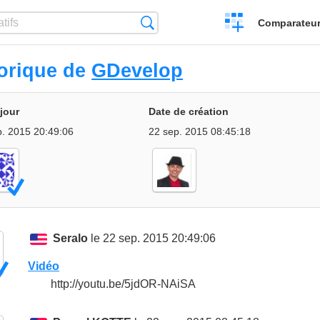
Créer
Recherche
Comparateur 
un
comparatif
torique de
GDevelop
 jour
Date de création
p. 2015 20:49:06
22 sep. 2015 08:45:18
Seralo
le 22 sep. 2015 20:49:06
Vidéo
http://youtu.be/5jdOR-NAiSA