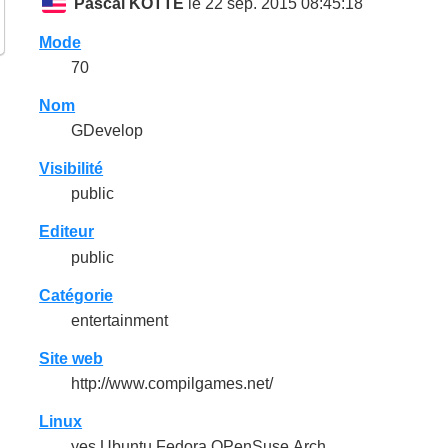
Pascal KOTTE
le 22 sep. 2015 08:45:18
Mode
70
Nom
GDevelop
Visibilité
public
Editeur
public
Catégorie
entertainment
Site web
http://www.compilgames.net/
Linux
yes Ubuntu,Fedora,OPenSuse,Arch