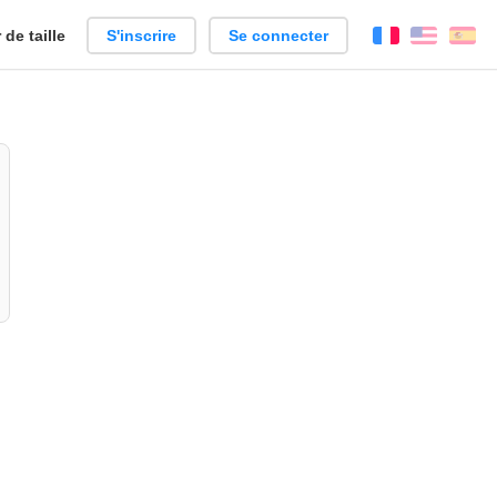
de taille
S'inscrire
Se connecter
Français
Englis
Es