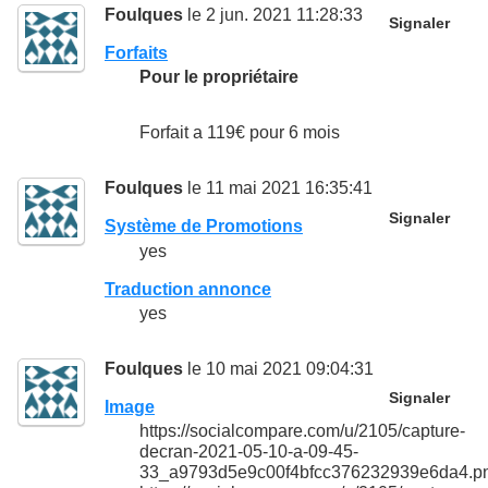
Foulques
le 2 jun. 2021 11:28:33
Signaler
Forfaits
Pour le propriétaire
Forfait a 119€ pour 6 mois
Foulques
le 11 mai 2021 16:35:41
Signaler
Système de Promotions
yes
Traduction annonce
yes
Foulques
le 10 mai 2021 09:04:31
Signaler
Image
https://socialcompare.com/u/2105/capture-
decran-2021-05-10-a-09-45-
33_a9793d5e9c00f4bfcc376232939e6da4.p