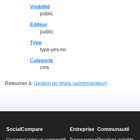
Visibilité
public
Editeur
public
Type
type-yes-no
Catégorie
cms
Retourner à:
Gestion de droits (administrateur)
SocialCompare
Entreprise
Communauté
Comment créer un comparatif
Transparence
Dernières activités