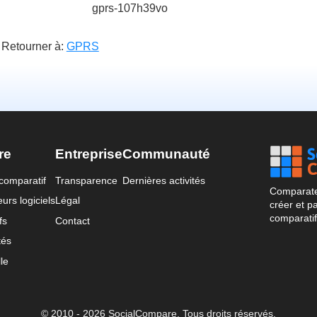
gprs-107h39vo
Retourner à:
GPRS
re
Entreprise
Communauté
comparatif
Transparence
Dernières activités
Comparateu
urs logiciels
Légal
créer et p
comparatif
fs
Contact
tés
le
© 2010 - 2026 SocialCompare. Tous droits réservés.