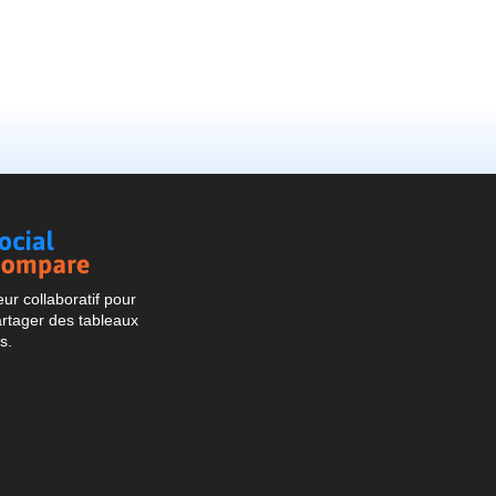
Social
Compare
r collaboratif pour
artager des tableaux
s.