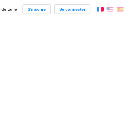
de taille
S'inscrire
Se connecter
Français
Englis
Es