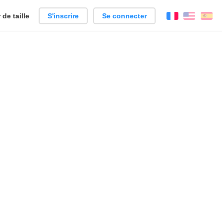
de taille
S'inscrire
Se connecter
Français
Englis
Es