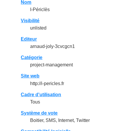
Nom
I-Périclès
Visibilité
unlisted
Editeur
arnaud-joly-3cvcgcn1
Catégorie
project-management
Site web
http://i-pericles.fr
Cadre d'utilisation
Tous
Système de vote
Boitier, SMS, Internet, Twitter