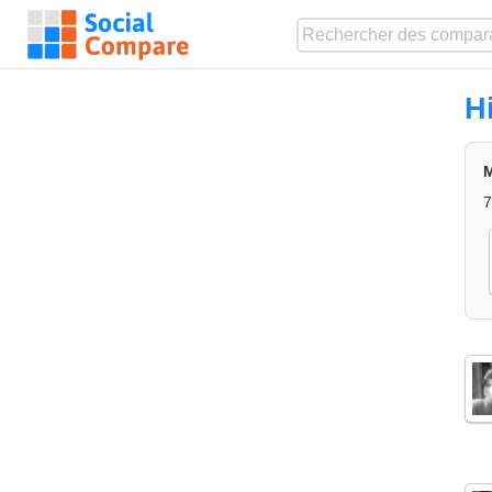
H
M
7