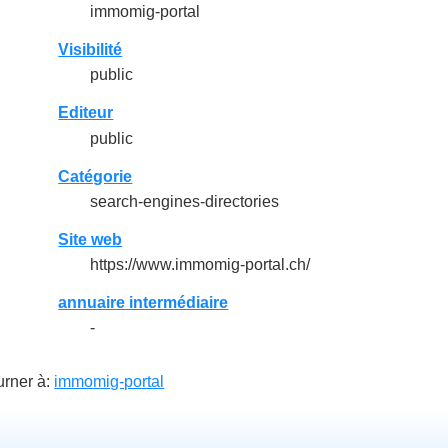
immomig-portal
Visibilité
public
Editeur
public
Catégorie
search-engines-directories
Site web
https://www.immomig-portal.ch/
annuaire intermédiaire
-
urner à:
immomig-portal