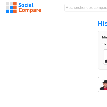
Hi
Mis
16