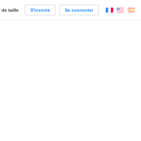
de taille
S'inscrire
Se connecter
Français
Englis
Es