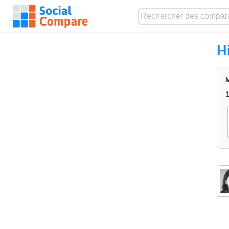
H
M
1