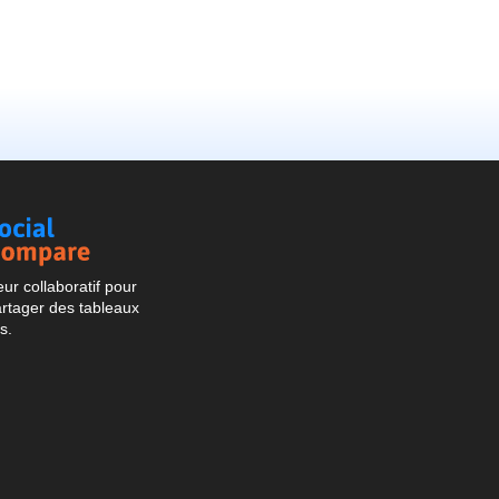
Social
Compare
r collaboratif pour
artager des tableaux
s.