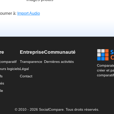
ourner à:
Import Audio
re
Entreprise
Communauté
comparatif
Transparence
Dernières activités
Comparateu
urs logiciels
Légal
créer et p
comparatif
fs
Contact
tés
le
© 2010 - 2026 SocialCompare. Tous droits réservés.