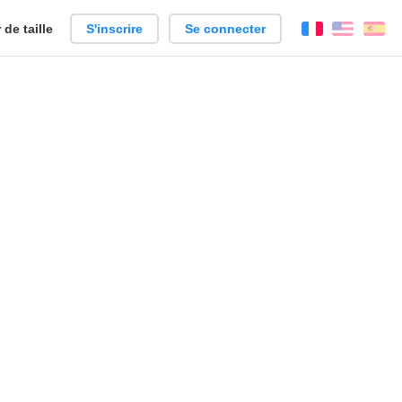
de taille
S'inscrire
Se connecter
Français
Englis
Es