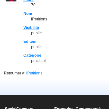
70
Nom
iPetitions
Visibilité
public
Editeur
public
Catégorie
practical
Retourner à:
iPetitions
SocialCompare
Entreprise
Communauté