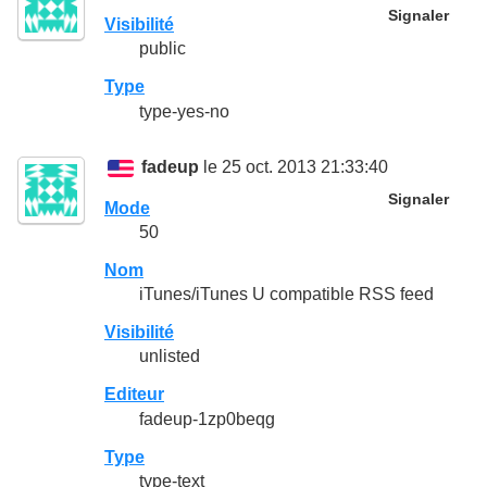
Signaler
Visibilité
public
Type
type-yes-no
fadeup
le 25 oct. 2013 21:33:40
Signaler
Mode
50
Nom
iTunes/iTunes U compatible RSS feed
Visibilité
unlisted
Editeur
fadeup-1zp0beqg
Type
type-text