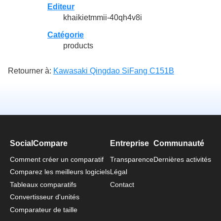
Editeur
khaikietmmii-40qh4v8i
Catégorie
products
Retourner à:
Kawasaki Qingdao SiFang C151B
SocialCompare
Entreprise
Communauté
Comment créer un comparatif
Transparence
Dernières activités
Comparez les meilleurs logiciels
Légal
Tableaux comparatifs
Contact
Convertisseur d'unités
Comparateur de taille