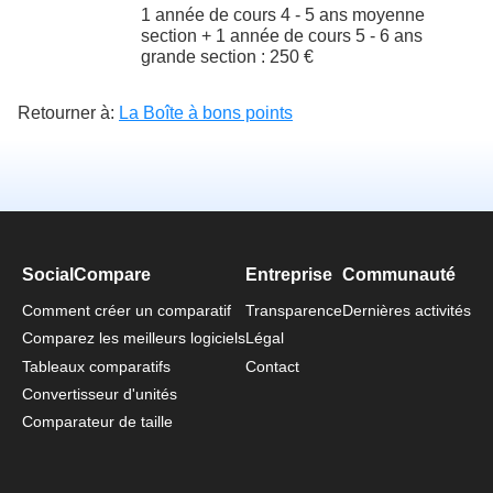
1 année de cours 4 - 5 ans moyenne
section + 1 année de cours 5 - 6 ans
grande section : 250 €
Retourner à:
La Boîte à bons points
SocialCompare
Entreprise
Communauté
Comment créer un comparatif
Transparence
Dernières activités
Comparez les meilleurs logiciels
Légal
Tableaux comparatifs
Contact
Convertisseur d'unités
Comparateur de taille